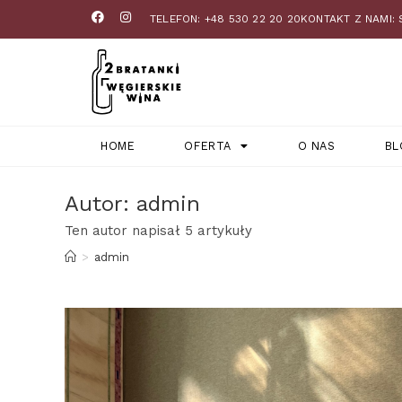
TELEFON: +48 530 22 20 20
KONTAKT Z NAMI:
HOME
OFERTA
O NAS
BL
Autor:
admin
Ten autor napisał 5 artykuły
>
admin