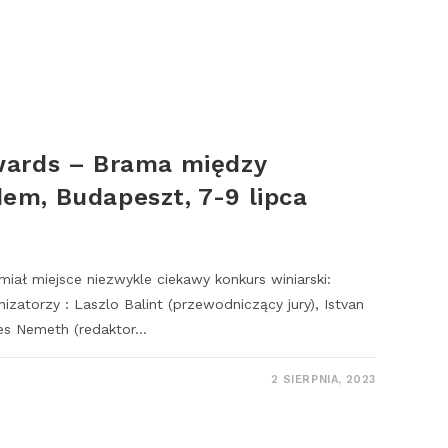
wards – Brama między
m, Budapeszt, 7-9 lipca
iał miejsce niezwykle ciekawy konkurs winiarski:
zatorzy : Laszlo Balint (przewodniczący jury), Istvan
nes Nemeth (redaktor…
2 SIERPNIA, 2023