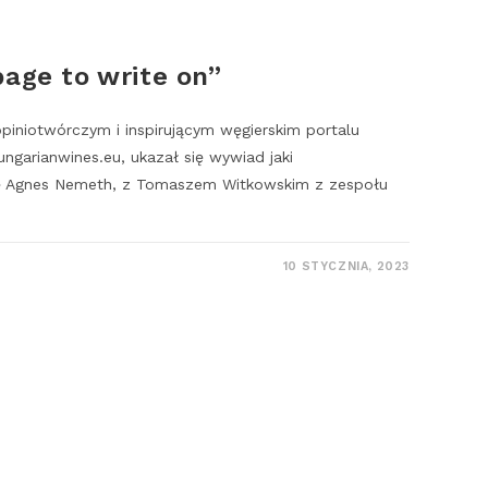
page to write on”
opiniotwórczym i inspirującym węgierskim portalu
garianwines.eu, ukazał się wywiad jaki
ę Agnes Nemeth, z Tomaszem Witkowskim z zespołu
10 STYCZNIA, 2023