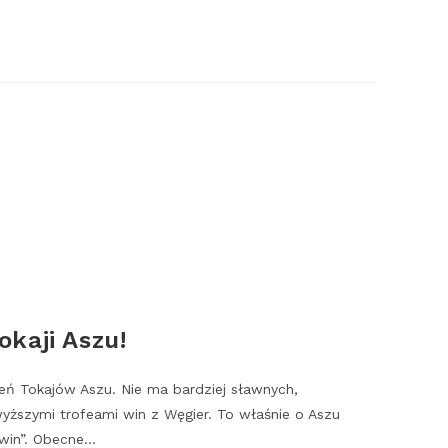
kaji Aszu!
eń Tokajów Aszu. Nie ma bardziej sławnych,
ższymi trofeami win z Węgier. To właśnie o Aszu
 win”. Obecne…