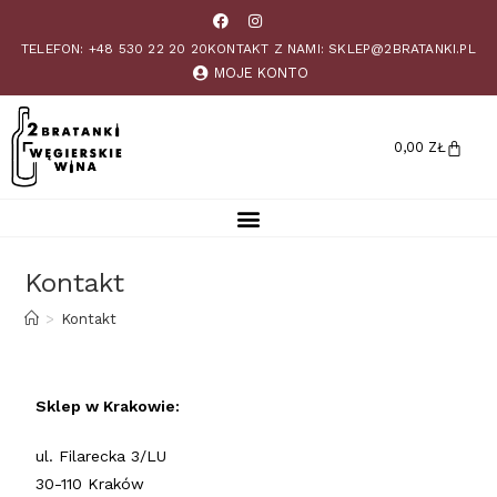
TELEFON: +48 530 22 20 20
KONTAKT Z NAMI: SKLEP@2BRATANKI.PL
MOJE KONTO
0,00
ZŁ
Kontakt
>
Kontakt
Sklep w Krakowie:
ul. Filarecka 3/LU
30-110 Kraków