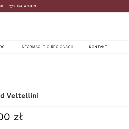
 SKLEP@2BRATANKI.PL
OG
INFORMACJE O REGIONACH
KONTAKT
d Veltellini
,00
zł