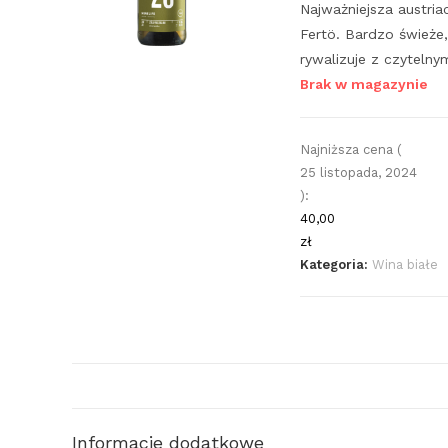
Najważniejsza austr
Fertö. Bardzo świeże,
rywalizuje z czytel
Brak w magazynie
Najniższa cena (
25 listopada, 2024
):
40,00
zł
Kategoria:
Wina białe
Informacje dodatkowe