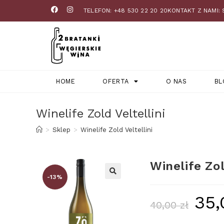
TELEFON: +48 530 22 20 20
KONTAKT Z NAMI:
HOME
OFERTA
O NAS
BL
Winelife Zold Veltellini
>
Sklep
>
Winelife Zold Veltellini
Winelife Zol
-13%
35
40,00
zł