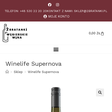
TELEFON: +48 530 22 20 20
KONTAKT Z NAMI: SKLEP@2BRATANKI.PL
MOJE KONTO
0,00
ZŁ
Winelife Supernova
>
Sklep
>
Winelife Supernova