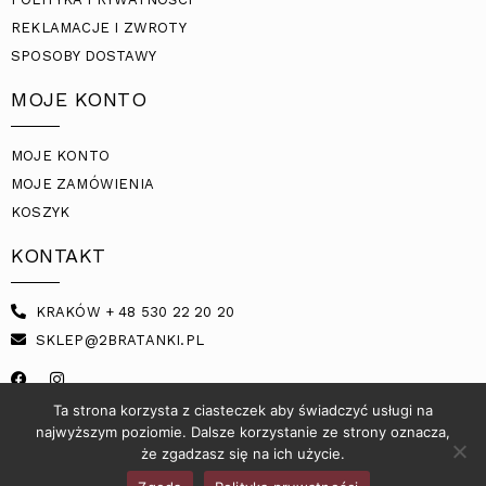
REKLAMACJE I ZWROTY
SPOSOBY DOSTAWY
MOJE KONTO
MOJE KONTO
MOJE ZAMÓWIENIA
KOSZYK
KONTAKT
KRAKÓW + 48 530 22 20 20
SKLEP@2BRATANKI.PL
Ta strona korzysta z ciasteczek aby świadczyć usługi na
najwyższym poziomie. Dalsze korzystanie ze strony oznacza,
że zgadzasz się na ich użycie.
POLITYKA PRYWATNOŚCI
© COPYRIGHT 2021 2BRATANKI |
VARTO.PL