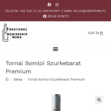
TELEFON: +48 530 22 20 20
KONTAKT Z NAMI: SKLEP@2BRATANKI.PL
MOJE KONTO
0,00
ZŁ
Tornai Somloi Szurkebarat
Premium
>
Sklep
>
Tornai Somloi Szurkebarat Premium