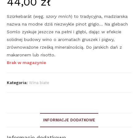
44,00
zł
Szürkebarát (węg.
szary mnich
) to tradycyjna, madziarska
nazwa na modne dziś niezwykle pinot grigio… Na glebach
Somlo zyskuje jeszcze na pełni i głębi, dając w efekcie
solidnej budowy wino o aromatach gruszek i pigwy,
zrównoważone rześką mineralnością. Do jarskich dań z
makaronem lub risotto.
Brak w magazynie
Kategoria:
Wina białe
INFORMACJE DODATKOWE
Informacje dodatkowe