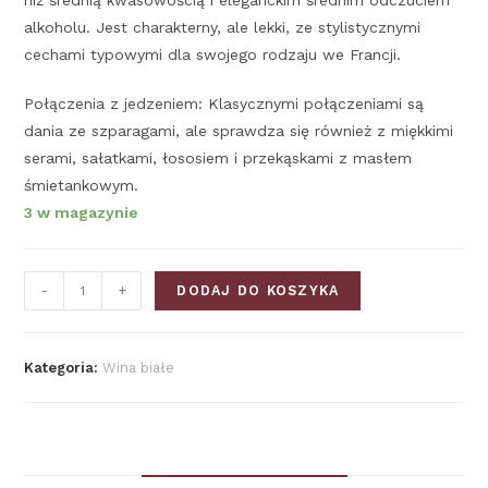
niż średnią kwasowością i eleganckim średnim odczuciem
alkoholu. Jest charakterny, ale lekki, ze stylistycznymi
cechami typowymi dla swojego rodzaju we Francji.
Połączenia z jedzeniem: Klasycznymi połączeniami są
dania ze szparagami, ale sprawdza się również z miękkimi
serami, sałatkami, łososiem i przekąskami z masłem
śmietankowym.
3 w magazynie
-
+
DODAJ DO KOSZYKA
Kategoria:
Wina białe