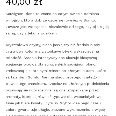
40,00
zł
Sauvignon Blanc to znana na całym świecie odmiana
winogron, która dobrze czuje się również w Somló.
Zawsze jest wdzięczna, niezależnie od tego, czy pije się ją
samą, czy z lekkimi posiłkami.
Kryształowo czysty, nieco jaśniejszy niż średnio blady
cytrynowy kolor ma zielonkawe błyski wskazujące na
młodość. Średnio intensywny nos ukazuje klasyczną
elegancję typową dla europejskich sauvignon blanc,
zmieszaną z subtelnymi mineralno-słonymi nutami, które
są talentem Somló. Nie ma śladu prostego, ciętego
trawiastego charakteru. Chociaż na złożonym podniebieniu
pojawiają się nuty roślinne, są one uzupełniane przez
aromaty, które są również typowe dla wspaniałych win,
takie jak białe kwiaty i cytrusy. Wybór idealnego czasu
zbioru gwarantuje długie, złożone wykończenie, z więcej