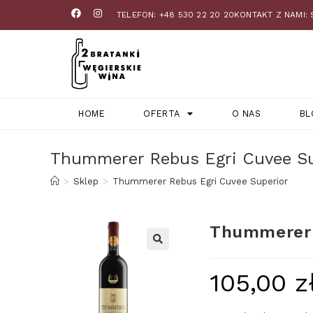
TELEFON: +48 530 22 20 20
KONTAKT Z NAMI:
HOME
OFERTA
O NAS
BL
Thummerer Rebus Egri Cuvee Su
>
Sklep
>
Thummerer Rebus Egri Cuvee Superior
Thummerer 
105,00
z