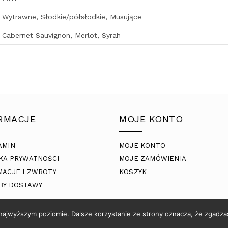
Wytrawne, Słodkie/półsłodkie, Musujące
Cabernet Sauvignon, Merlot, Syrah
RMACJE
MOJE KONTO
AMIN
MOJE KONTO
KA PRYWATNOŚCI
MOJE ZAMÓWIENIA
MACJE I ZWROTY
KOSZYK
BY DOSTAWY
 najwyższym poziomie. Dalsze korzystanie ze strony oznacza, że zgadzas