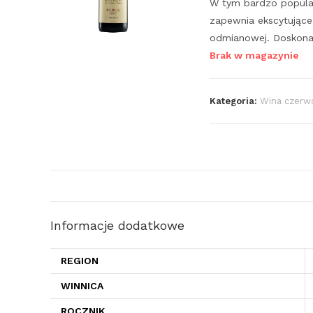
W tym bardzo popular
zapewnia ekscytujące
odmianowej. Doskonał
Brak w magazynie
Kategoria:
Wina czerw
Informacje dodatkowe
REGION
WINNICA
ROCZNIK