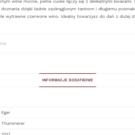
nym winie mocne, pełne cuvée łączy się z delikatnymi kwasami. M
 doznania dzięki ładnie zaokrąglonym taninom i długiemu posmako
e wytrawne czerwone wino. Idealny towarzysz do dań z dużej d
one
INFORMACJE DODATKOWE
Eger
Thummerer
2017