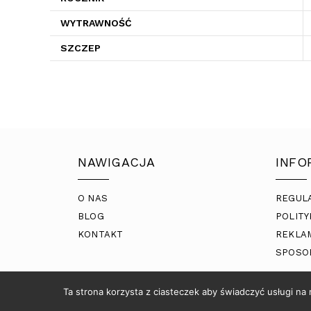
WYTRAWNOŚĆ
SZCZEP
NAWIGACJA
INFO
O NAS
REGUL
BLOG
POLITY
KONTAKT
REKLA
SPOSO
Ta strona korzysta z ciasteczek aby świadczyć usługi na
© COPYRIGHT 2021 2BRATANKI |
VARTO.PL