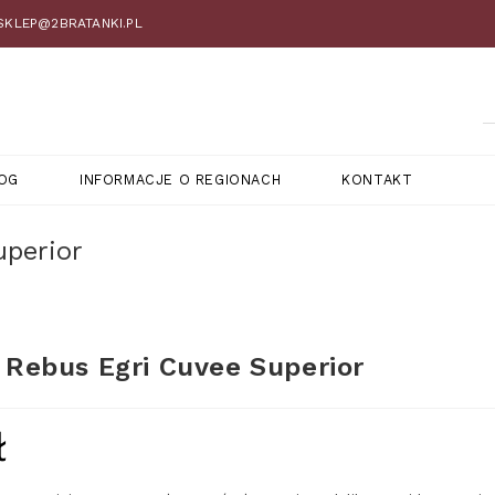
 SKLEP@2BRATANKI.PL
OG
INFORMACJE O REGIONACH
KONTAKT
perior
Rebus Egri Cuvee Superior
ł