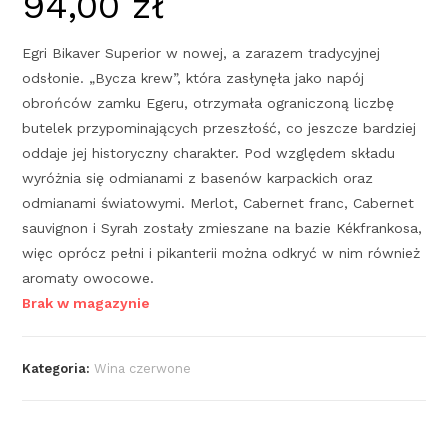
94,00
zł
Egri Bikaver Superior w nowej, a zarazem tradycyjnej
odsłonie. „Bycza krew”, która zasłynęła jako napój
obrońców zamku Egeru, otrzymała ograniczoną liczbę
butelek przypominających przeszłość, co jeszcze bardziej
oddaje jej historyczny charakter. Pod względem składu
wyróżnia się odmianami z basenów karpackich oraz
odmianami światowymi. Merlot, Cabernet franc, Cabernet
sauvignon i Syrah zostały zmieszane na bazie Kékfrankosa,
więc oprócz pełni i pikanterii można odkryć w nim również
aromaty owocowe.
Brak w magazynie
Kategoria:
Wina czerwone