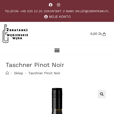
TELEFON: +48 530 22 20 20
KONTAKT Z NAMI: SKLEP@2BRATANKI.PL
MOJE KONTO
0,00
ZŁ
Taschner Pinot Noir
>
Sklep
>
Taschner Pinot Noir