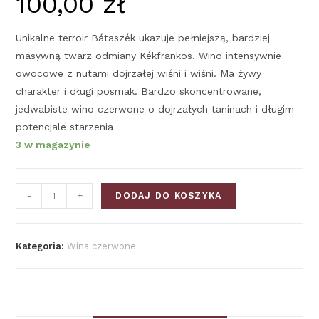
100,00
zł
Unikalne terroir Bátaszék ukazuje pełniejszą, bardziej
masywną twarz odmiany Kékfrankos. Wino intensywnie
owocowe z nutami dojrzałej wiśni i wiśni. Ma żywy
charakter i długi posmak. Bardzo skoncentrowane,
jedwabiste wino czerwone o dojrzałych taninach i długim
potencjale starzenia
3 w magazynie
-
+
DODAJ DO KOSZYKA
Kategoria:
Wina czerwone