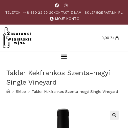
TELEFON: +48 530 22 20 20
KONTAKT Z NAMI: SKLEP@2BRATANKI.PL
MOJE KONTO
0,00
ZŁ
Takler Kekfrankos Szenta-hegyi
Single Vineyard
>
Sklep
>
Takler Kekfrankos Szenta-hegyi Single Vineyard