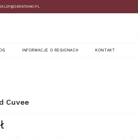
 SKLEP@2BRATANKI.PL
OG
INFORMACJE O REGIONACH
KONTAKT
nd Cuvee
ł