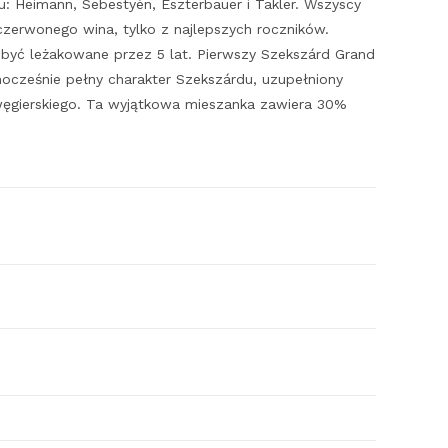
 Heimann, Sebestyén, Eszterbauer i Takler. Wszyscy
czerwonego wina, tylko z najlepszych roczników.
być leżakowane przez 5 lat. Pierwszy Szekszárd Grand
nocześnie pełny charakter Szekszárdu, uzupełniony
węgierskiego. Ta wyjątkowa mieszanka zawiera 30%