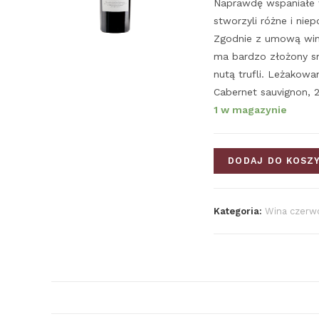
Naprawdę wspaniałe w
stworzyli różne i nie
Zgodnie z umową wina
ma bardzo złożony sm
nutą trufli. Leżakow
Cabernet sauvignon, 
1 w magazynie
DODAJ DO KOSZ
Kategoria:
Wina czerw