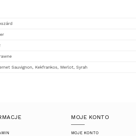
kszárd
er
2
rawne
ernet Sauvignon, Kekfrankos, Merlot, Syrah
RMACJE
MOJE KONTO
AMIN
MOJE KONTO