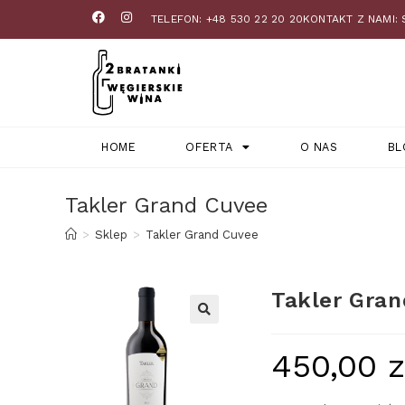
TELEFON: +48 530 22 20 20
KONTAKT Z NAMI:
HOME
OFERTA
O NAS
BL
Takler Grand Cuvee
>
Sklep
>
Takler Grand Cuvee
Takler Gra
450,00
z