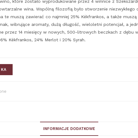
ino, które zostało wyprodukowane przez 4 winnice z Szekszárdu:
powtarzalne wina. Wspólną filozofią było stworzenie niezwykłego 
 te muszą zawierać co najmniej 25% Kékfrankos, a także muszą 
ak, wibrujące aromaty, dużą długość, wieloletni potencjał, a jed
ane przez 14 miesięcy w nowych, 500-litrowych beczkach z dębu 
26% Kékfrankos, 24% Merlot i 20% Syrah.
YKA
one
INFORMACJE DODATKOWE