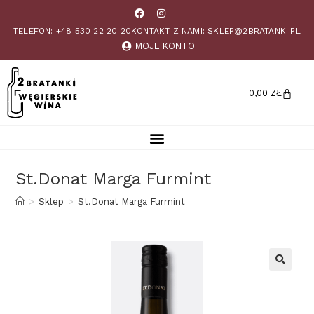
TELEFON: +48 530 22 20 20
KONTAKT Z NAMI: SKLEP@2BRATANKI.PL
MOJE KONTO
0,00
ZŁ
St.Donat Marga Furmint
>
Sklep
>
St.Donat Marga Furmint