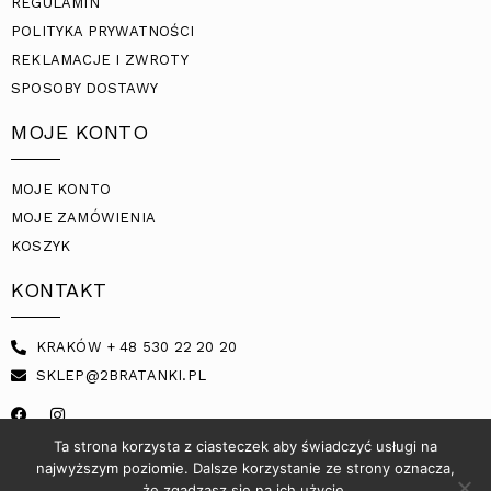
REGULAMIN
POLITYKA PRYWATNOŚCI
REKLAMACJE I ZWROTY
SPOSOBY DOSTAWY
MOJE KONTO
MOJE KONTO
MOJE ZAMÓWIENIA
KOSZYK
KONTAKT
KRAKÓW + 48 530 22 20 20
SKLEP@2BRATANKI.PL
Ta strona korzysta z ciasteczek aby świadczyć usługi na
najwyższym poziomie. Dalsze korzystanie ze strony oznacza,
że zgadzasz się na ich użycie.