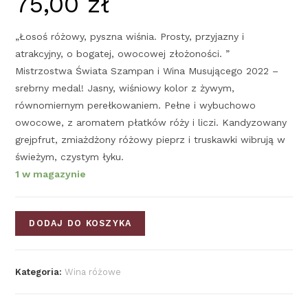
75,00
zł
„Łosoś różowy, pyszna wiśnia. Prosty, przyjazny i
atrakcyjny, o bogatej, owocowej złożoności. ”
Mistrzostwa Świata Szampan i Wina Musującego 2022 –
srebrny medal! Jasny, wiśniowy kolor z żywym,
równomiernym perełkowaniem. Pełne i wybuchowo
owocowe, z aromatem płatków róży i liczi. Kandyzowany
grejpfrut, zmiażdżony różowy pieprz i truskawki wibrują w
świeżym, czystym łyku.
1 w magazynie
DODAJ DO KOSZYKA
Kategoria:
Wina różowe