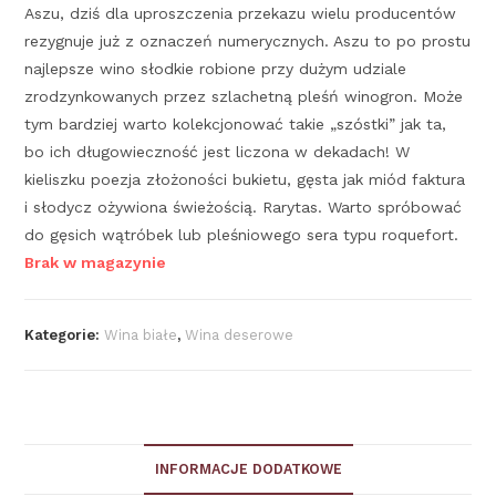
Aszu, dziś dla uproszczenia przekazu wielu producentów
rezygnuje już z oznaczeń numerycznych. Aszu to po prostu
najlepsze wino słodkie robione przy dużym udziale
zrodzynkowanych przez szlachetną pleśń winogron. Może
tym bardziej warto kolekcjonować takie „szóstki” jak ta,
bo ich długowieczność jest liczona w dekadach! W
kieliszku poezja złożoności bukietu, gęsta jak miód faktura
i słodycz ożywiona świeżością. Rarytas. Warto spróbować
do gęsich wątróbek lub pleśniowego sera typu roquefort.
Brak w magazynie
Kategorie:
Wina białe
,
Wina deserowe
INFORMACJE DODATKOWE