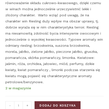
równoważenie składu cukrowo-kwasowego, dzięki czemu
w winach można jednocześnie urzeczywistnić lekki i
złożony charakter. Warto wziąć pod uwagę, że na
charakter win Riesling duży wpływ ma obszar uprawy, tj.
dobrze wyraża się w nim charakterystyka terroir. Riesling
ma niesamowitą zdolność bycia intensywnie owocowym i
jednocześnie o wysokiej kwasowości. Typowe aromaty win
odmiany riesling: brzoskwinia, suszona brzoskwinia,
morela, jabłko, zielone jabłko, pieczone jabłko, gruszka,
pomarańcza, skórka pomarańczy, limonka. Kwiatowe:
jaśmin, róża, orchidea, jałowiec, miód, perfumy, dzikie
kwiaty, kwiat pomarańczy , limonki podczas starzenia się
kwiatu mogą pojawić się charakterystyczne aromaty
petrolowe/benzynowe.
2 w magazynie
-
+
DODAJ DO KOSZYKA