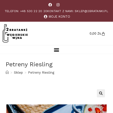
TELEFON: +48 530 22 20 20
KONTAKT Z NAMI: SKLEP@2BRATANKI.PL
MOJE KONTO
0,00
ZŁ
Petreny Riesling
>
Sklep
>
Petreny Riesling