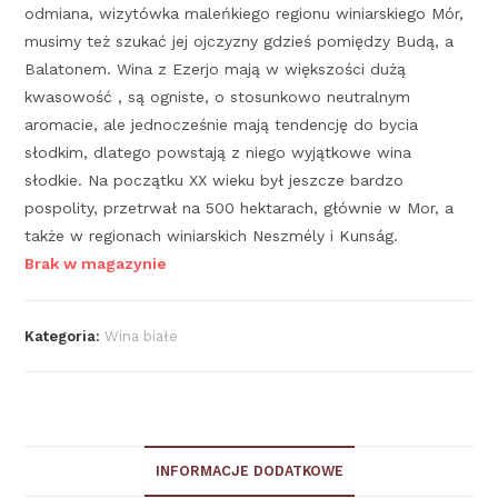
odmiana, wizytówka maleńkiego regionu winiarskiego Mór,
musimy też szukać jej ojczyzny gdzieś pomiędzy Budą, a
Balatonem. Wina z Ezerjo mają w większości dużą
kwasowość , są ogniste, o stosunkowo neutralnym
aromacie, ale jednocześnie mają tendencję do bycia
słodkim, dlatego powstają z niego wyjątkowe wina
słodkie. Na początku XX wieku był jeszcze bardzo
pospolity, przetrwał na 500 hektarach, głównie w Mor, a
także w regionach winiarskich Neszmély i Kunság.
Brak w magazynie
Kategoria:
Wina białe
INFORMACJE DODATKOWE