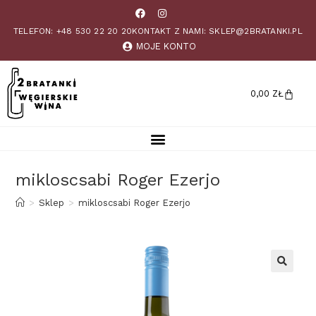
TELEFON: +48 530 22 20 20
KONTAKT Z NAMI: SKLEP@2BRATANKI.PL
MOJE KONTO
0,00
ZŁ
mikloscsabi Roger Ezerjo
>
Sklep
>
mikloscsabi Roger Ezerjo