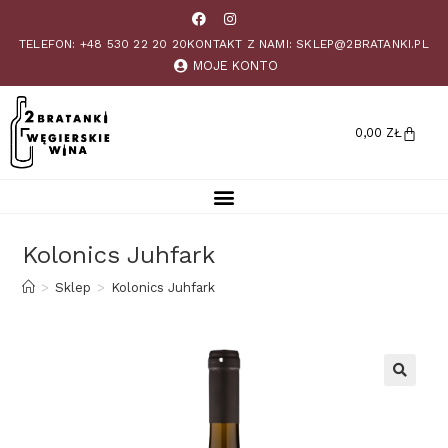
TELEFON: +48 530 22 20 20
KONTAKT Z NAMI: SKLEP@2BRATANKI.PL
MOJE KONTO
0,00
ZŁ
Kolonics Juhfark
>
Sklep
>
Kolonics Juhfark