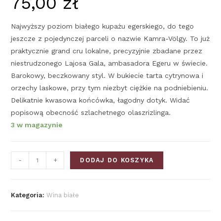
75,00
zł
Najwyższy poziom białego kupażu egerskiego, do tego
jeszcze z pojedynczej parceli o nazwie Kamra-Völgy. To już
praktycznie grand cru lokalne, precyzyjnie zbadane przez
niestrudzonego Lajosa Gala, ambasadora Egeru w świecie.
Barokowy, beczkowany styl. W bukiecie tarta cytrynowa i
orzechy laskowe, przy tym niezbyt ciężkie na podniebieniu.
Delikatnie kwasowa końcówka, łagodny dotyk. Widać
popisową obecność szlachetnego olaszrizlinga.
3 w magazynie
-
+
DODAJ DO KOSZYKA
Kategoria:
Wina białe