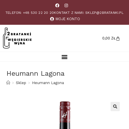
TELEFON: +48 530 22 20 20
KONTAKT Z NAMI: SKLEP@2BRATANKI.PL
MOJE KONTO
0,00
ZŁ
Heumann Lagona
>
Sklep
>
Heumann Lagona