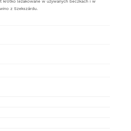
t krótko leżakowane w używanych beczkach i w
 wino z Szekszárdu.