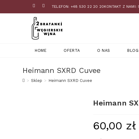
TELEFON: +48 530 22 20 20
KONTAKT Z NAMI:
HOME
OFERTA
O NAS
BLOG
Heimann SXRD Cuvee
>
Sklep
>
Heimann SXRD Cuvee
Heimann SX
60,00
zł