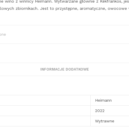
 wino z winnicy Heimann. Wytwarzane głównie z Kékfrankos, jes
stalowych zbiornikach. Jest to przystępne, aromatyczne, owocowe
one
INFORMACJE DODATKOWE
Heimann
2022
Wytrawne