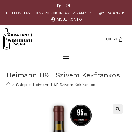
TELEFON: +48 530 22 20 20
KONTAKT Z NAMI: SKLEP@2BRATANKI.PL
MOJE KONTO
0,00
ZŁ
Heimann H&F Szivem Kekfrankos
>
Sklep
>
Heimann H&F Szivem Kekfrankos