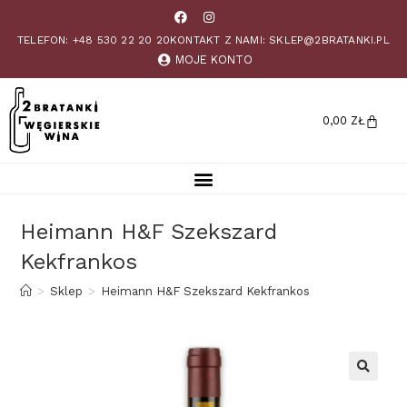
TELEFON: +48 530 22 20 20
KONTAKT Z NAMI: SKLEP@2BRATANKI.PL
MOJE KONTO
0,00
ZŁ
Heimann H&F Szekszard
Kekfrankos
>
Sklep
>
Heimann H&F Szekszard Kekfrankos