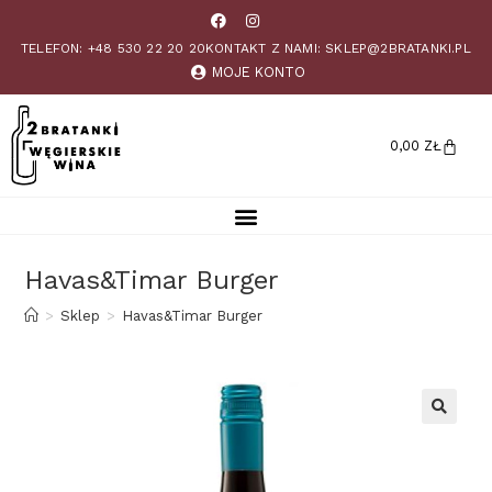
TELEFON: +48 530 22 20 20
KONTAKT Z NAMI: SKLEP@2BRATANKI.PL
MOJE KONTO
0,00
ZŁ
Havas&Timar Burger
>
Sklep
>
Havas&Timar Burger