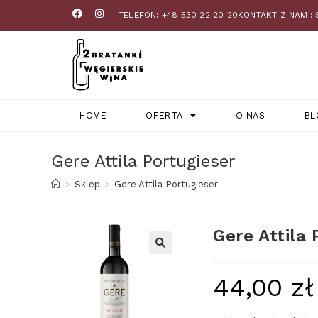
TELEFON: +48 530 22 20 20
KONTAKT Z NAMI:
HOME
OFERTA
O NAS
BL
Gere Attila Portugieser
>
Sklep
>
Gere Attila Portugieser
Gere Attila 
44,00
zł