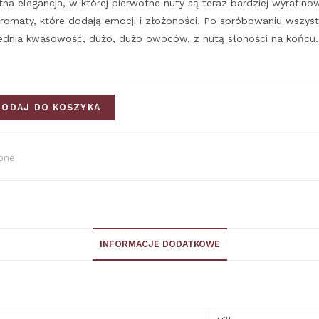
atna elegancja, w której pierwotne nuty są teraz bardziej wyrafino
romaty, które dodają emocji i złożoności. Po spróbowaniu wszyst
ednia kwasowość, dużo, dużo owoców, z nutą słoności na końcu.
DODAJ DO KOSZYKA
one
INFORMACJE DODATKOWE