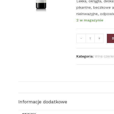
Lekka, okrągła, delik
pikantne, beczkowe a
nieinwazyjne, odpowi
2 w magazynie
-
+
Kategoria:
Wina czerw
Informacje dodatkowe