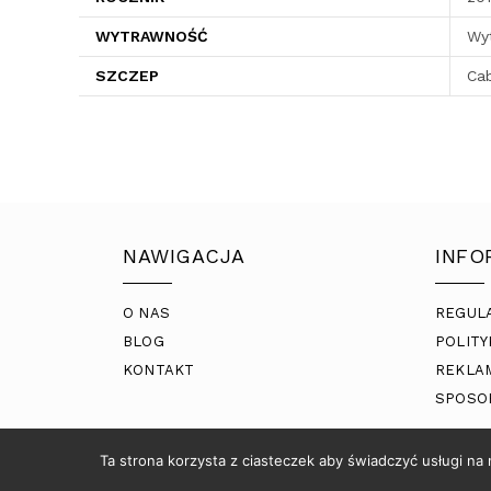
WYTRAWNOŚĆ
Wy
SZCZEP
Cab
NAWIGACJA
INFO
O NAS
REGUL
BLOG
POLITY
KONTAKT
REKLA
SPOSO
Ta strona korzysta z ciasteczek aby świadczyć usługi na
© COPYRIGHT 2021 2BRATANKI |
VARTO.PL