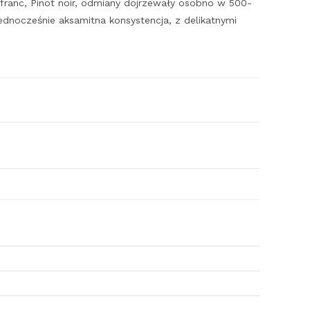
 franc, Pinot noir, odmiany dojrzewały osobno w 500-
ednocześnie aksamitna konsystencja, z delikatnymi