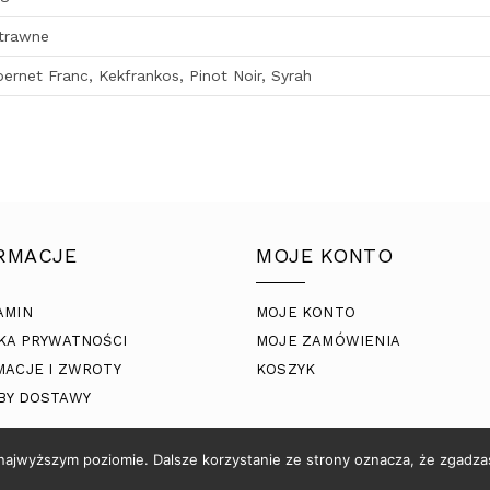
trawne
ernet Franc, Kekfrankos, Pinot Noir, Syrah
RMACJE
MOJE KONTO
AMIN
MOJE KONTO
KA PRYWATNOŚCI
MOJE ZAMÓWIENIA
MACJE I ZWROTY
KOSZYK
BY DOSTAWY
 najwyższym poziomie. Dalsze korzystanie ze strony oznacza, że zgadzas