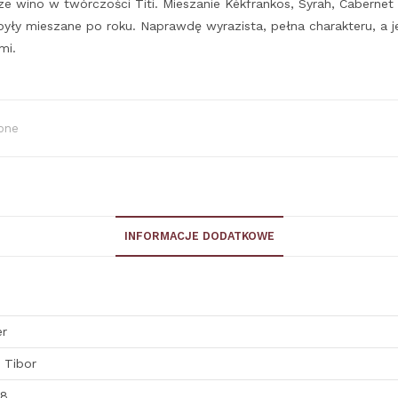
ze wino w twórczości Titi. Mieszanie Kékfrankos, Syrah, Cabernet
były mieszane po roku. Naprawdę wyrazista, pełna charakteru, a j
mi.
one
INFORMACJE DODATKOWE
er
 Tibor
18