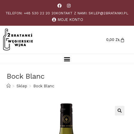
TELEFON: +48 530 22 20 20
KONTAKT Z NAMI: SKLEP@2BRATANKI.PL
MOJE KONTO
0,00
ZŁ
Bock Blanc
>
Sklep
>
Bock Blanc